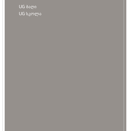
UG ბაღი
UG სკოლა