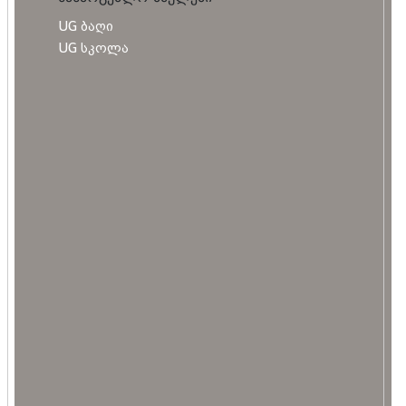
UG ბაღი
UG სკოლა