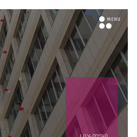
M
ENU