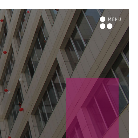
M
ENU