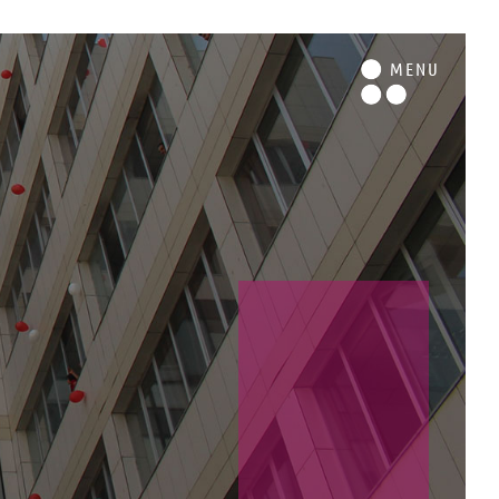
M
ENU