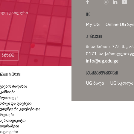
იიღე უახლესი
UG
My UG
Online UG Sy
კონტაქტი
მისამართი: 77ა, მ. კო
0171, საქართველო ტე
გაგზავნა
info@ug.edu.ge
სასარგებლო ბმულები
რაფი ბმულები
UG ბაღი
UG სკოლა
გნების მაღაზია
კანსიები
იბლიოთეკა
ორტი და ფიტნესი
უდენტური კლუბები და
რვისები
ასერთიფიკატო
როგრამები
იალოგოსი