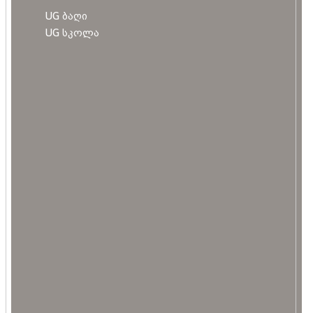
UG ბაღი
UG სკოლა