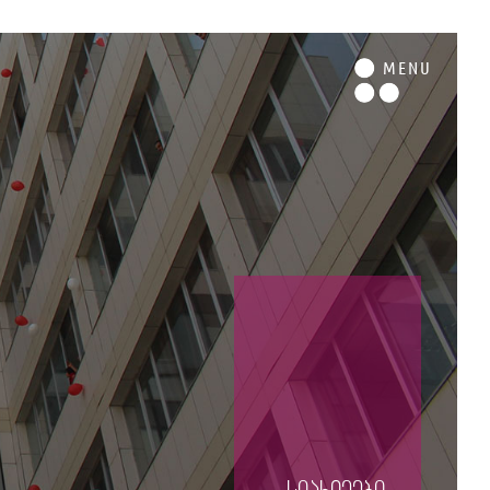
M
ENU