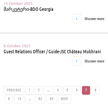
15 October 2025
მარკეტერი-BDO Georgia
Discover more
8 October 2025
Guest Relations Officer / Guide-JSC Château Mukhrani
Discover more
PREVIOUS
1
2
...
4
5
6
7
8
9
10
...
62
63
Next