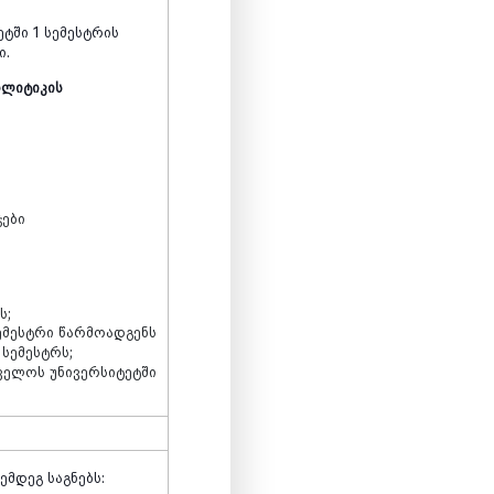
ეტში
1
სემესტრის
ი
.
ოლიტიკის
ჯები
ს
;
ემესტრი
წარმოადგენს
სემესტრს
;
ველოს
უნივერსიტეტში
შემდეგ
საგნებს
: