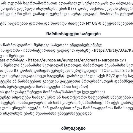
არ
ფლობს
საერთაშორისოდ
აღიარებულ
სერტიფიკატს
და
აპლიკაც
ქვს
დასრულებული
ინგლისური
ენის
B2/2
დონე
საქართველოს
უნივერ
ინგლისური
ენის
დამადასტურებელი
სერტიფიკატის
მოპოვება
ტესტი
სტის
ჩატარების
დროსა
და
თარიღს
მიიღებთ
MY UG
-
ს
შეტყობინებები
წარმოსადგენი
საბუთები
ა
წარმოადგინოს
შემდეგი
საბუთები
ინგლისურ
ენაზე
:
იის
ფორმა
-
ჩამოსატვირთად
გადადით
ლინკზე
-
https://bit.ly/3Aa7K
აციო
წერილი
pass
ფორმატი
-
https://europa.eu/europass/en/create-europass-cv
)
ის
წერილი
შესაბამისი
სკოლიდან
(
გთხოვთ
,
მიმართეთ
შესაბამისი
სკ
რი
ენის
B2
დონის
დამადასტურებელი
სერტიფიკატი
-
TOEFL, IELTS
ან
ული
სერტიფიკატი
(
თუკი
სტუდენტს
დასრულებული
აქვს
B2/2
დონე
ს
იტეტში
ან
წარმატებით
გაივლის
გაცვლითი
პროგრამისთვის
დანიშნუ
ბას
,
სერტიფიკატის
წარმოდგენა
არაა
საჭირო
)
ის
დამადასტურებელი
მოწმობა
/
პასპორტი
(
ელ
.
ვერსია
)
დენტი
იმყოფება
სამაგისტრო
ან
სადოქტორო
საფეხურის
სწავლების
საფეხური
(
საბაკალავრო
ან
სამაგისტრო
,
შესაბამისად
)
არ
აქვს
დასრ
ველოს
უნივერსიტეტში
,
მან
დამატებით
უნდა
წარმოადგინოს
წინა
საფე
ი
ინგლისურ
ენაზე
შესაბამისი
უნივერსიტეტიდან
.
აპლიკაცია