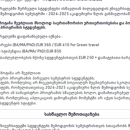
რგლებში
შერჩეული
სტუდენტ
ები
ისწავლიან
ბილეფელდის უნივერსიტ
,
შემოდგომის
სემესტრში
- 2024-2025
აკადემიური
წლის
განმავლობაშ
მოტანა
შეუძლიათ
მხოლოდ
საერთაშორისო ურთიერთობებისა და პ
 პროგრამის სტუდენტებს
.
რგლებში დაფინანსებული იქნება
:
რჯები (
BA/MA/PhD) EUR 360 / EUR 410 for Green travel
სტიპენდია (BA/MA/ PhD) EUR 850
ესაძლებლობების მქონე სტუდენტებისთვის EUR 250 + დამატებითი ხარ
ემოტანა
არ
შეუძლიათ
ავრო
პროგრამის
პირველი
სემესტრის
სტუდენტებს
;
ნტებს, რომლებიც არ მიეკუთვნებიან სოციალურ მეცნიერებათა სკოლა
ნტებს
,
რომელთათვისაც
202
4
-202
5
აკადემიური
წლის
შემოდგომის
ს
ავრო
ან
სამაგისტრო
პროგრამის
სწავლების
ბოლო
,
დამამთავრებელ
ბს
,
რომლებსაც
აპლიკაციის
გამოგზავნის
მომენტში
არ
აქვთ
საქართ
სტუდენტის
სტატუსი
.
სასწავლო
შემოთავაზება
ნივერსიტეტში
სტუდენტებს
შემოდგომის
სემესტრისთვის
სთავაზობს
დღება მიაქციოთ სასწავლო ენას