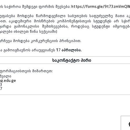
ის
საჭიროა
შემდეგი
ფორმის
შევსება
:
https://forms.gle/9t73zmVmQ
ეფასება
მოხდება
წარმოდგენილი
საბუთების
საფუძველზე
მათი
ა
ბით
.
აკადემიური
მოსწრების
კომპონენტისთვის
სტუდენტს
არ
სჭი
გარდა
გამონაკლისი
შემთხევებისა
,
როდესაც
სტუდენტი
იმყოფებ
ტალები
იხილეთ
წინა
სექციაში
)
ერჩევა
მოხდება
კონკურენციის
პრინციპით
.
და
გამოიგზავნოს
არაუგვიანეს
1
7
აპრილისა.
საკონტაქტო
პირი
ნფორმაციისთვის
მიმართეთ
:
შვილი
ug.edu.ge
13
97