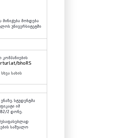
ს
მინიჭება
მოხდება
ელოს
უნივერსიტეტში
ი
კომპანიების
orturl.at/bhoRS
ი
სხვა
სახის
ენაზე
.
სტუდენტმა
ფიკატი
იმ
B2/2
დონე
.
შესაფასებლად
ნების
საშუალო