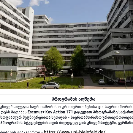
პროგრამის
აღწერა
უნივერსიტეტის
საერთაშორისო
ურთიერთობებისა
და
საერთაშორი
ადებს მიღებას
Erasmus+ Key Action 171 გაცვლით პროგრამაზე საქა
 სოციალურ მეცნიერებათა სკოლის -
საერთაშორისო ურთიერთობები
ს პროგრამის
სტუდენტებისთვის
ბილეფელდის
უნივერსიტეტში
,
გერმანი
https://www.uni-bielefeld.de/
რსიტეტის
ვებ
-
გვერდი
-