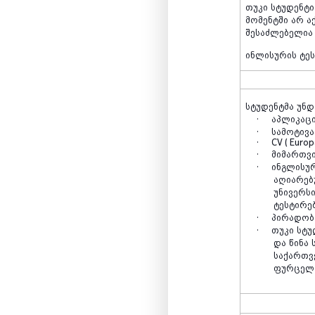
თუკი
სტუდენტი
მომენტში
არ
ა
შესაძლებელია
ინლისურის
ტე
სტუდენტმა
უნდ
·
აპლიკაც
·
სამოტივ
·
CV ( Euro
·
მიმართვ
·
ინგლისუ
აღიარებ
უნივერს
ტესტირე
·
პირადობ
·
თუკი
სტუ
და
წინა
საქართ
ფურცელ