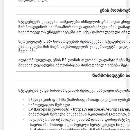
საცხოვრებელი
.
ენის
მოთხოვნ
სტუდენტებს
ეძლევათ
საშუალება
ისწავლონ
კრაიოვას
უნივ
წარმოადგინოს
საერთაშორისოდ
აღიარებული
ენის
დამად
საქართველოს
უნივერსიტეტში
არ
აქვს
დასრულებული
ინგ
სერტიფიკატის
არ
წარმოდგენის
შემთხვევაში
,
სტუდენტის
ი
გამოიყენება
მის
მიერ
საქართველოს
უნივერსიტეტში
გავლ
შეფასება
.
ალტერნატიულად
,
ენის
B2
დონის
ფლობის
დადასტურება
შ
შესახებ
დეტალური
ინფორმაცია
მოწოდებული
იქნება
შეტყ
წარმოსადგენი
ს
სტუდენტმა
უნდა
წარმოადგინოს
შემდეგი
საბუთები
ინგლის
·
აპლიკაციის
ფორმა
(
ჩამოსატვირთად
გაგადით
ლინკ
·
სამოტივაციო
წერილი
·
CV (Europass
ფორმატი
-
https://europa.eu/europass/en
·
მიმართვის
წერილი
შესაბამისი
სკოლიდან
(
გთხოვთ
,
·
ინგლისური
ან
იტალიური
ენის
B2
დონის
დამადასტურ
საერთაშორისოდ
აღიარებული
სერტიფიკატი
(
თუკი
ს
საქართველოს
უნივერსიტეტში
ან
წარმატებით
გაივლ