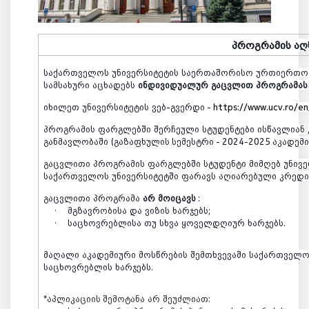
პროგრამის
აღ
საქართველოს
უნივერსიტეტის
საერთაშორისო
ურთიერთობ
სამსახური
აცხადებს
ინდივიდუალურ
გაცვლით
პროგრამას
იხილეთ
უნივერსიტეტის
ვებ
-
გვერდი
-
https://www.ucv.ro/en
პროგრამის
ფარგლებში
შერჩეული
სტუდენტები
ისწავლიან
განმავლობაში
(გაზაფხულის სემესტრი - 2024-2025 აკადემ
გაცვლითი
პროგრამის
ფარგლებში
სტუდენტი
მიმღებ
უნივ
საქართველოს
უნივერსიტეტში
ფარავს
აღიარებული
კრედი
გაცვლითი
პროგრამა
არ
მოიცავს
:
·
მგზავრობისა
და
ვიზის
ხარჯებს;
·
საცხოვრებლისა
თუ
სხვა
ყოველდღიურ
ხარჯებს.
მაღალი
აკადემიური
მოსწრების
შემთხვევაში
საქართველო
საცხოვრებლის
ხარჯებს
.
*
აპლიკაციის შემოტანა
არ
შეუძლიათ
: