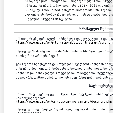
·
საბაკალავრო
პროგრამის
პირველი
სემესტრის
სტუდე
·
იმ
სტუდენტებს
,
რომელთათვისაც
20
2
4-2025
აკადემი
საბაკალავრო
ან
სამაგისტრო
პროგრამის
სწავლების
·
სტუდენტებს
,
რომლებსაც
აპლიკაციის
გამოგზავნის
მო
აქტიური
სტუდენტის
სტატუსი
.
სასწავლო
შემოთ
კრაიოვას
უნვიერსიტეტში
არსებული
ფაკულტეტებისა
და
სა
https://www.ucv.ro/en/international/studenti_straini/curs_lb_
სტუდენტებს
შეუძლიათ
საგნების
შერჩევა
სხვადასხვა
პროგ
იყოს
ერთი
პროგრამიდან
.
გაცვლითი
სემესტრის
დასრულების
შემდგომ
საგნების
ჩათ
სისტემის
მიხედვით
,
შესაბამისად
საგნებს
მიენიჭებათ
საქა
საგნისთვის
მინიჭებული
კრედიტების
რაოდენობა
.
სტუდენტ
საფასურს
,
თუმცა
საქართველოს
უნივერსიტეტში
ფარავს
ა
საცხოვრებე
კრაიოვას
უნივერსიტეტის
სტუდენტებს
შეუძლიათ
ისარგებ
საცხოვრებლებით
.
https://www.ucv.ro/en/campus/camine_cantine/descriere.php
სტუდენტი
თავისუფალია
დამოუკიდებლად
მოიძიოს
მისთვი