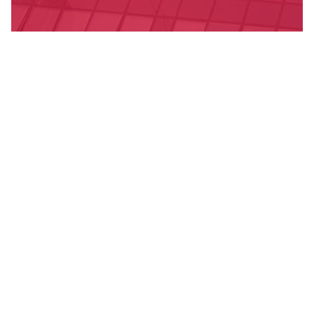
ღირსების კოდექსი
საუნივერსიტეტო დებულებები, რეგულაციები,
ბრძანებები
სამედიცინო კაბინეტი
კამპუსის დაცვა
წიგნების მაღაზია
ვაკანსიები
ბიბლიოთეკა
სპორტი და ფიტნესი
სტუდენტური კლუბები და სერვისები
სასერთიფიკატო პროგრამები
დიალოგოსი