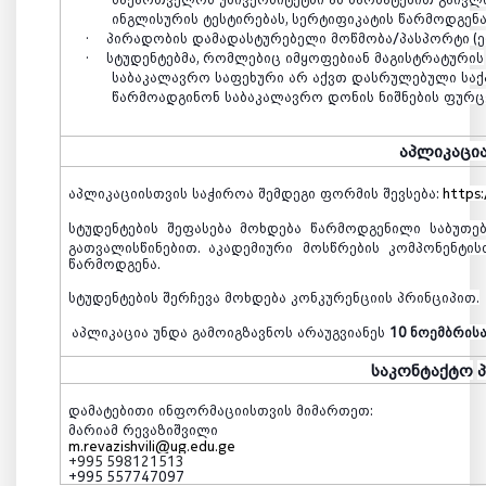
ინგლისურის
ტესტირებას
,
სერტიფიკატის
წარმოდგენ
·
პირადობის
დამადასტურებელი
მოწმობა
/
პასპორტი
(
·
სტუდენტებმა
,
რომლებიც
იმყოფებიან
მაგისტრატურის
საბაკალავრო
საფეხური
არ
აქვთ
დასრულებული
სა
წარმოადგინონ
საბაკალავრო
დონის
ნიშნების
ფურც
აპლიკაცი
აპლიკაციისთვის
საჭიროა
შემდეგი
ფორმის
შევსება
:
https
სტუდენტების
შეფასება
მოხდება
წარმოდგენილი
საბუთებ
გათვალისწინებით
.
აკადემიური
მოსწრების
კომპონენტის
წარმოდგენა.
სტუდენტების
შერჩევა
მოხდება
კონკურენციის
პრინციპით
.
აპლიკაცია
უნდა
გამოიგზავნოს
არაუგვიანეს
10
ნოემბრისა
საკონტაქტო
დამატებითი
ინფორმაციისთვის
მიმართეთ
:
მარიამ
რევაზიშვილი
m.revazishvili@ug.edu.ge
+995 598121513
+995 557747097