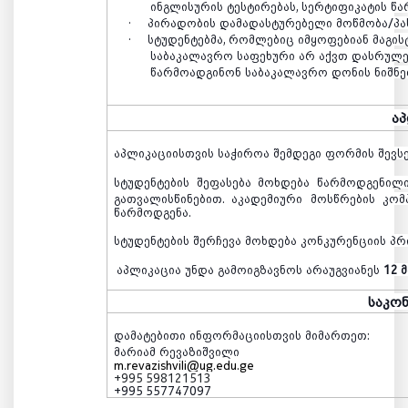
ინგლისურის
ტესტირებას
,
სერტიფიკატის
წა
·
პირადობის
დამადასტურებელი
მოწმობა
/
პ
·
სტუდენტებმა
,
რომლებიც
იმყოფებიან
მაგი
საბაკალავრო
საფეხური
არ
აქვთ
დასრულე
წარმოადგინონ
საბაკალავრო
დონის
ნიშნე
ა
აპლიკაციისთვის
საჭიროა
შემდეგი
ფორმის
შევს
სტუდენტების
შეფასება
მოხდება
წარმოდგენილ
გათვალისწინებით
.
აკადემიური
მოსწრების
კომ
წარმოდგენა.
სტუდენტების
შერჩევა
მოხდება
კონკურენციის
პრ
აპლიკაცია
უნდა
გამოიგზავნოს
არაუგვიანეს
12 
საკო
დამატებითი
ინფორმაციისთვის
მიმართეთ
:
მარიამ
რევაზიშვილი
m.revazishvili@ug.edu.ge
+995 598121513
+995 557747097