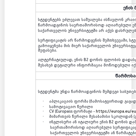
ენის
სტუდენტებს
ეძლევათ
საშუალება
ისწავლონ
კრაი
წარმოადგინოს
საერთაშორისოდ
აღიარებული
ე
საქართველოს
უნივერსიტეტში
არ
აქვს
დასრულე
სერტიფიკატის
არ
წარმოდგენის
შემთხვევაში
,
სტ
გამოიყენება
მის
მიერ
საქართველოს
უნივერსიტე
შეფასება
.
ალტერნატიულად
,
ენის
B2
დონის
ფლობის
დადას
შესახებ
დეტალური
ინფორმაცია
მოწოდებული
იქ
წარმოსა
სტუდენტმა
უნდა
წარმოადგინოს
შემდეგი
საბუთებ
·
აპლიკაციის
ფორმა
(
ჩამოსატვირთად
გაგა
·
სამოტივაციო
წერილი
·
CV (Europass
ფორმატი
-
https://europa.eu/e
·
მიმართვის
წერილი
შესაბამისი
სკოლიდან
(
·
ინგლისური
ან
იტალიური
ენის
B2
დონის
და
საერთაშორისოდ
აღიარებული
სერტიფიკა
საქართველოს
უნივერსიტეტში
ან
წარმატებ