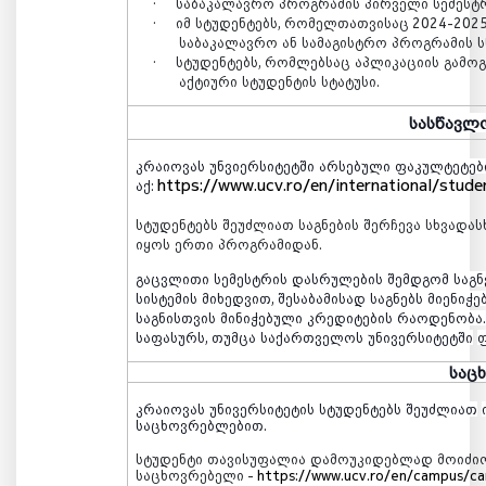
·
საბაკალავრო
პროგრამის
პირველი
სემესტ
·
იმ
სტუდენტებს
,
რომელთათვისაც
20
2
4-202
საბაკალავრო
ან
სამაგისტრო
პროგრამის
ს
·
სტუდენტებს
,
რომლებსაც
აპლიკაციის
გამოგ
აქტიური
სტუდენტის
სტატუსი
.
სასწავლ
კრაიოვას
უნვიერსიტეტში
არსებული
ფაკულტეტებ
https://www.ucv.ro/en/international/studen
აქ
:
სტუდენტებს
შეუძლიათ
საგნების
შერჩევა
სხვადას
იყოს
ერთი
პროგრამიდან
.
გაცვლითი
სემესტრის
დასრულების
შემდგომ
საგნ
სისტემის
მიხედვით
,
შესაბამისად
საგნებს
მიენიჭე
საგნისთვის
მინიჭებული
კრედიტების
რაოდენობა
საფასურს
,
თუმცა
საქართველოს
უნივერსიტეტში
საც
კრაიოვას
უნივერსიტეტის
სტუდენტებს
შეუძლიათ
საცხოვრებლებით
.
სტუდენტი
თავისუფალია
დამოუკიდებლად
მოიძი
საცხოვრებელი -
https://www.ucv.ro/en/campus/ca