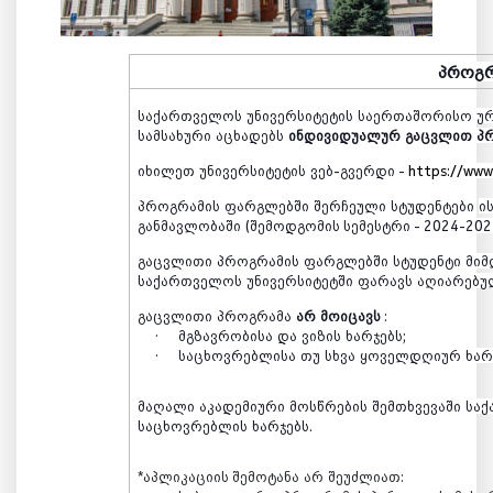
პროგრ
საქართველოს
უნივერსიტეტის
საერთაშორისო
უ
სამსახური
აცხადებს
ინდივიდუალურ
გაცვლით
პ
იხილეთ
უნივერსიტეტის
ვებ
-
გვერდი
-
https://www
პროგრამის
ფარგლებში
შერჩეული
სტუდენტები
ი
განმავლობაში
(
შემოდგომის ს
ემესტრი
- 2024-20
გაცვლითი
პროგრამის
ფარგლებში
სტუდენტი
მიმ
საქართველოს
უნივერსიტეტში
ფარავს
აღიარებუ
გაცვლითი
პროგრამა
არ
მოიცავს
:
·
მგზავრობისა
და
ვიზის
ხარჯებს;
·
საცხოვრებლისა
თუ
სხვა
ყოველდღიურ
ხარ
მაღალი
აკადემიური
მოსწრების
შემთხვევაში
სა
საცხოვრებლის
ხარჯებს
.
*
აპლიკაციის შემოტანა
არ
შეუძლიათ
: