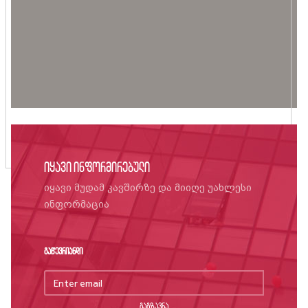
იყავი ინფორმირებული
იყავი მუდამ კავშირზე და მიიღე უახლესი
ინფორმაცია
გაწევრიანდი
გაგზავნა