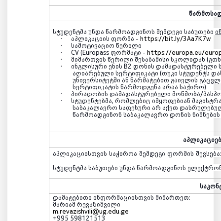
წარმოსად
სტუდენტმა უნდა წარმოადგინოს შემდეგი საბუთები
ი
·
აპლიკაციის ფორმა -
https://bit.ly/3Aa7K7w
·
სამოტივაციო წერილი
·
CV (Europass
ფორმატი
-
https://europa.eu/euro
·
მიმართვის წერილი შესაბამისი სკოლიდან (გთხ
·
ინგლისური ენის
B2
დონის დამადასტურებელი ს
აღიარებული სერტიფიკატი (თუკი სტუდენტს დ
უნივერსიტეტში ან წარმატებით გაივლის გაცვ
სერტიფიკატის წარმოდგენა არაა საჭირო)
·
პირადობის დამადასტურებელი მოწმობა/პასპო
·
სტუდენტებმა, რომლებიც იმყოფებიან მაგისტრ
საბაკალავრო საფეხური არ აქვთ დასრულებულ
წარმოადგინონ საბაკალავრო დონის ნიშნების
აპლიკაციებ
აპლიკაციისთვის
საჭიროა
შემდეგი
ფორმის
შევსება
სტუდენტმა საბუთები უნდა წარმოადგინოს ელექტრო
საკონ
დამატებითი ინფორმაციისთვის მიმართეთ:
მარიამ რევაზიშვილი
m.revazishvili@ug.edu.ge
+995 598121513