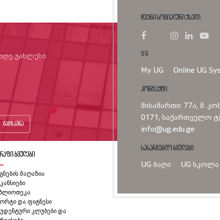
ჩვენი სოციალური ქსელი
UG
იიღე უახლესი
My UG
Online UG Sy
კონტაქტი
მისამართი: 77ა, მ. კო
0171, საქართველო ტე
გაგზავნა
info@ug.edu.ge
სასარგებლო ბმულები
რაფი ბმულები
UG ბაღი
UG სკოლა
გნების მაღაზია
კანსიები
იბლიოთეკა
ორტი და ფიტნესი
უდენტური კლუბები და