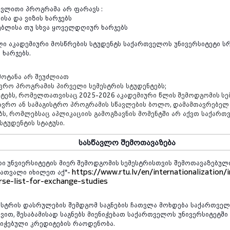
ცვლითი
პროგრამა
არ
ფარავს
:
ისა
და
ვიზის
ხარჯებს
ებლისა
თუ
სხვა
ყოველდღიურ
ხარჯებს
ლი
აკადემიური
მოსწრების
სტუდენტს
საქართველოს
უნივერსიტეტი
ს
ს
ხარჯებს
.
მოტანა
არ
შეუძლიათ
ავრო
პროგრამის
პირველი
სემესტრის
სტუდენტებს
;
ტებს
,
რომელთათვისაც
2025-2026
აკადემიური
წლის
შემოდგომის
სე
ავრო
ან
სამაგისტრო
პროგრამის
სწავლების
ბოლო
,
დამამთავრებელ
ბს
,
რომლებსაც
აპლიკაციის
გამოგზავნის
მომენტში
არ
აქვთ
საქართ
სტუდენტის
სტატუსი
.
სასწავლო
შემოთავაზება
რი უნვიერსიტეტის
მიერ შემოდგომის სემესტრისთვის
შემოთავაზებულ
https://www.rtu.lv/en/internationalization/
ნათვალი
იხილეთ
აქ
*-
se-list-for-exchange-studies
ესტრის
დასრულების
შემდგომ
საგნების
ჩათვლა
მოხდება
საქართვე
დვით
,
შესაბამისად
საგნებს
მიენიჭებათ
საქართველოს
უნივერსიტეტში
ნიჭებული
კრედიტების
რაოდენობა
.