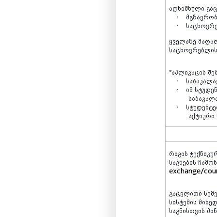
აღნიშნული
გა
·
მგზავრობ
·
საცხოვრ
ყველაზე
მაღა
საცხოვრებლი
*
აპლიკაცის
შე
·
საბაკალ
·
იმ
სტუდენ
საბაკალ
·
სტუდენტე
აქტიური
რიგის ტექნიკუ
საგნების
ჩამო
exchange/cour
გაცვლითი
სემ
სისტემის
მიხე
საგნისთვის
მი