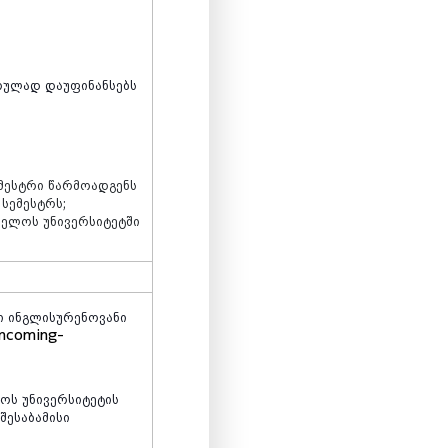
რულად
დაუფინანსებს
მესტრი
წარმოადგენს
სემესტრს
;
ველოს
უნივერსიტეტში
ი
ინგლისურენოვანი
incoming-
ლოს
უნივერსიტეტის
შესაბამისი