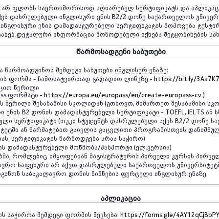
არ
ფლობს
საერთაშორისოდ
აღიარებულ
სერტიფიკატს
და
აპლიკაც
ქვს
დასრულებული
ინგლისური
ენის
B2/2
დონე
საქართველოს
უნივერ
ინგლისური
ენის
დამადასტურებელი
სერტიფიკატის
მოპოვება
ტესტი
სახებ
დეტალური
ინფორმაცია
მოწოდებული
იქნება
შეტყობინების
სა
წარმოსადგენი
საბუთები
ა
წარმოადგინოს
შემდეგი
საბუთები
ინგლისურ
ენაზე
:
ის
ფორმა
-
ჩამოსატვირთად
გადადით
ლინკზე
-
https://bit.ly/3Aa7K
აციო
წერილი
ass
ფორმატი
-
https://europa.eu/europass/en/create-europass-cv
)
ს
წერილი
შესაბამისი
სკოლიდან
(
გთხოვთ
,
მიმართეთ
შესაბამისი
სკ
რი
ენის
B2
დონის
დამადასტურებელი
სერტიფიკატი
-
TOEFL, IELTS
ან
ს
ული
სერტიფიკატი
(
თუკი
სტუდენტს
დასრულებული
აქვს
B2/2
დონე
ს
იტეტში
ან
წარმატებით
გაივლის
გაცვლითი
პროგრამისთვის
დანიშნუ
ბას
,
სერტიფიკატის
წარმოდგენა
არაა
საჭირო
)
ის
დამადასტურებელი
მოწმობა
/
პასპორტი
(
ელ
.
ვერსია
)
ბმა
,
რომლებიც
იმყოფებიან
მაგისტრატურის
პირველი
კურსის
პირვე
ავრო
საფეხური
არ
აქვთ
დასრულებული
საქართველოს
უნივერსიტეტ
გინონ
საბაკალავრო
დონის
ნიშნების
ფურცელი
ინგლისურ
ენაზე
.
აპლიკაცია
ის
საჭიროა
შემდეგი
ფორმის
შევსება
:
https://forms.gle/4AY12qCjBoP