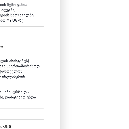
იის
შემოტანის
სიტეტში
,
რების
საფუძველზე
.
ხით
MY UG
-
ზე
.
7w
ოლის
ასისტენტს
)
ხვა
საერთაშორისოდ
აქართველოს
ლ
ინგლისურის
ლ
სემესტრზე
და
ში
,
დამატებით
უნდა
YqK9f8