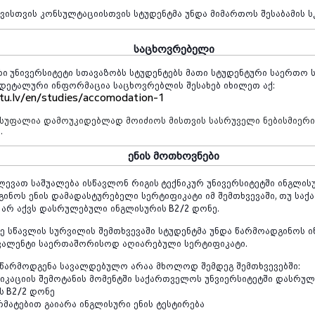
ვისთვის
კონსულტაციისთვის
სტუდენტმა
უნდა
მიმართოს
შესაბამის
ს
საცხოვრებელი
რი უნივერსიტეტი
სთავაზობს
სტუდენტებს
მათი
სტუდენტური
საერთო
დეტალური
ინფორმაცია
საცხოვრებლის
შესახებ
იხილეთ
აქ
:
tu.lv/en/studies/accomodation-1
ისუფალია
დამოუკიდებლად
მოიძიოს
მისთვის
სასრუველი
ნებისმიერ
ი
.
ენის
მოთხოვნები
ლევათ
საშუალება
ისწავლონ
რიგის ტექნიკურ
უნივერსიტეტში
ინგლის
გინოს
ენის
დამადასტურებელი
სერტიფიკატი
იმ
შემთხვევაში
,
თუ
საქ
არ
აქვს
დასრულებული
ინგლისურის
B2/2
დონე
.
ე
სწავლის
სურვილის
შემთხვევაში
სტუდენტმა
უნდა
წარმოადგინოს
ი
ვალენტი
საერთაშორისოდ
აღიარებული
სერტიფიკატი
.
წარმოდგენა
სავალდებულო
არაა
მხოლოდ
შემდეგ
შემთხვევებში
:
იკაციის
შემოტანის
მომენტში
საქართველოს
უნვიერსიტეტში
დასრულ
ს
B2/2
დონე
რმატებით
გაიარა
ინგლისური
ენის
ტესტირება