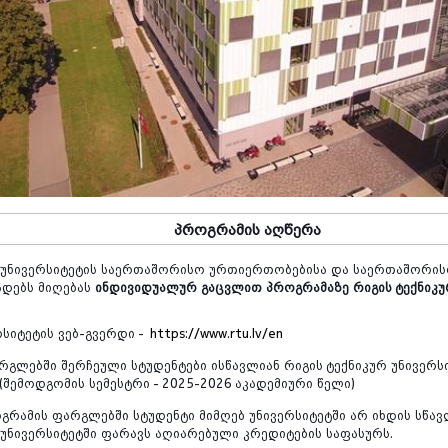
პროგრამის
აღწერა
უნივერსიტეტის
საერთაშორისო
ურთიერთობებისა
და
საერთაშორი
ადებს
მიღებას
ინდივიდუალურ
გაცვლით
პროგრამაზე
რიგის ტექნიკუ
რსიტეტის
ვებ
-
გვერდი
-
https://www.rtu.lv/en
რგლებში
შერჩეული
სტუდენტები
ისწავლიან
რიგის ტექნიკურ
უნივერს
(შემოდგომის
სემესტრი
- 2025-2026
აკადემიური
წელი
)
გრამის
ფარგლებში
სტუდენტი
მიმღებ
უნივერსიტეტში
არ
იხდის
სწავ
უნივერსიტეტში
ფარავს
აღიარებული
კრედიტების
საფასურს
.