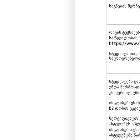
საგნების
შერჩე
რიგის ტექნიკუ
სარგებლობას
.
https://www.r
სტუდენტი
თავ
საცხოვრებელ
სტუდენტებს
ეძ
უნდა
წარმოად
უნივერსიტეტში
ინგლისურ
ენაზ
B2
დონის
ეკვი
სერტიფიკატის
-სტუდენტს
აპლ
ინგლისური
ენი
-სტუდენტმა
წა