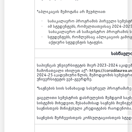
*
აპლიკაცის
შემოტანა
არ
შეუძლიათ
·
საბაკალავრო
პროგრამის
პირველი
სემესტ
·
იმ
სტუდენტებს
,
რომელთათვისაც
2024-202
საბაკალავრო
ან
სამაგისტრო
პროგრამის
ს
·
სტუდენტებს
,
რომლებსაც
აპლიკაციის
გამოგ
აქტიური
სტუდენტის
სტატუსი
.
სასწავლ
საპიენცას
უნვიერსიტეტის
მიერ
2023-2024
აკადე
ჩამონათვალი
იხილეთ
აქ
*
-
https://corsidilaurea.u
2024-25 აკადემიური წლის, შემოდგომის სემესტრ
უნივერსიტეტის ვებ-გვერდზე.
*
საგნების
სიის
სანახავად
სასურველ
პროგრამაზე
გაცვლითი
სემესტრის
დასრულების
შემდგომ
საგნ
სისტემის
მიხედვით
,
შესაბამისად
საგნებს
მიენიჭე
საგნისთვის
მინიჭებული
კრედიტების
რაოდენობა
საგნების
შერჩევისთვის
კონსულტაციისთვის
სტუდ