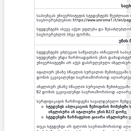
საც
საპიენცას
უნივერსიტეტის
სტუდენტებს
შეუძლიათ
საცხოვრებლებით
:
https://www.uniroma1.it/en/pag
სტუდენტებს
ასევე
აქვთ
უფლება
და
შესაძლებლო
საცხოვრებლის
სხვა
ფორმა
.
ენის
სტუდენტებს
ეძლევათ
საშუალება
ისწავლონ
საპიე
სტუდენტმა
უნდა
წარმოადგინოს
ენის
დამადასტუ
უნივერსიტეტში
არ
აქვს
დასრულებული
ინგლისურ
იტალიურ
ენაზე
სწავლის
სურვილის
შემთხვევაში
დონის
ეკვივალენტი
საერთაშორისოდ
აღიარებუ
ინგლისურ
ენაზე
სწავლის
სურვილის
შემთხვევაში
B2
დონის
ეკვივალენტი
საერთაშორისოდ
აღიარ
სერტიფიკატის
წარმოდგენა
სავალდებულო
შემდ
o
სტუდენტს
აპლიკაციის
შემოტანის
მომენტში
ინგლისური
ან
იტალიური
ენის
B2/2
დონე
;
o
სტუდენტმა
წარმატებით
გაიარა
ინგლისური
ე
თუკი
სტუდენტი
არ
ფლობს
საერთაშორისოდ
აღი