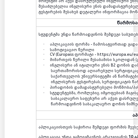
მომენტში
არ
აქვს
დასრულებული
ინგლისური
ენი
შესაძლებელია
ინგლისური
ენის
დამადასტურებე
ტესტირების
შესახებ
დეტალური
ინფორმაცია
მოწ
წარმოსა
სტუდენტმა
უნდა
წარმოადგინოს
შემდეგი
საბუთებ
·
აპლიკაციის
ფორმა
-
ჩამოსატვირთად
გად
·
სამოტივაციო
წერილი
·
CV (Europass
ფორმატი
- https://europa.eu/e
·
მიმართვის
წერილი
შესაბამისი
სკოლიდან
(
·
ინგლისური
ან
იტალიური
ენის
B2
დონის
და
საერთაშორისოდ
აღიარებული
სერტიფიკა
საქართველოს
უნივერსიტეტში
ან
წარმატებ
ინგლისურის
ტესტირებას
,
სერტიფიკატის
წა
·
პირადობის
დამადასტურებელი
მოწმობა
/
პ
·
სტუდენტებმა
,
რომლებიც
იმყოფებიან
მაგი
საბაკალავრო
საფეხური
არ
აქვთ
დასრულე
წარმოადგინონ
საბაკალავრო
დონის
ნიშნე
ა
აპლიკაციისთვის
საჭიროა
შემდეგი
ფორმის
შევს
აპლიკაცია
უნდა
გამოიგზავნოს
არაუგვიანეს
10 ა