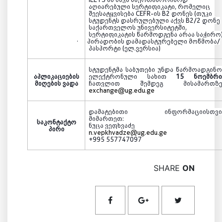
აღიარებული სერტიფიკატი, რომელიც
შეესატყვისება
CEFR
-ის
B2
დონეს (თუკი
სტუდენტს დასრულებული აქვს
B2/2
დონე
საქართველოს უნივერსიტეტში,
სერტიფიკატის წარმოდგენა არაა საჭირო
·
პირადობის დამადასტურებელი მოწმობა/
პასპორტი (
ელ.ვერსია
)
სტუდენტმა საბუთები უნდა წარმოადგინო
აპლიკაციების
ელექტრონული სახით
15 ნოემბრი
მიღების ვადა
ჩათვლით შემდეგ მისამართზე
exchange@ug.edu.ge
დამატებითი ინფორმაციისთვი
მიმართეთ:
საკონტაქტო
ნუცა ვეფხვაძე
პირი
n.vepkhvadze@ug.edu.ge
+995 557747097
SHARE
ON