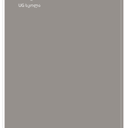
UG სკოლა