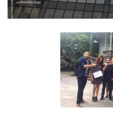
აღმოაჩინე მეტი
იხილ