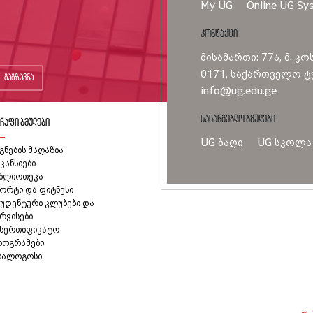
My UG
Online UG Sy
კონტაქტი
მისამართი: 77ა, მ. კო
0171, საქართველო ტე
გაგზავნა
info@ug.edu.ge
სასარგებლო ბმულები
რაფი ბმულები
UG ბაღი
UG სკოლა
გნების მაღაზია
კანსიები
იბლიოთეკა
ორტი და ფიტნესი
უდენტური კლუბები და
რვისები
ასერთიფიკატო
როგრამები
იალოგოსი