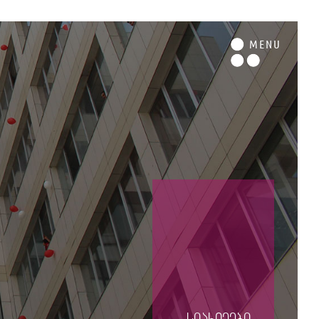
M
ENU