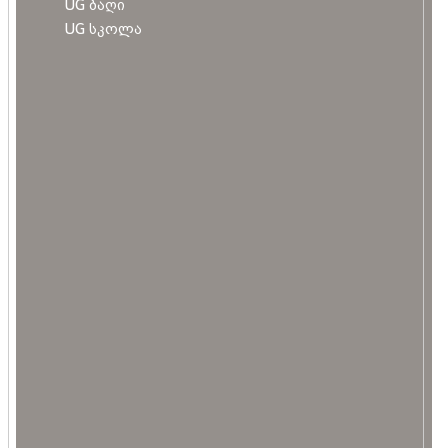
UG ბაღი
UG სკოლა