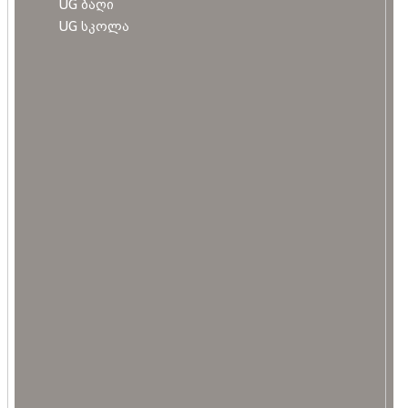
UG ბაღი
UG სკოლა