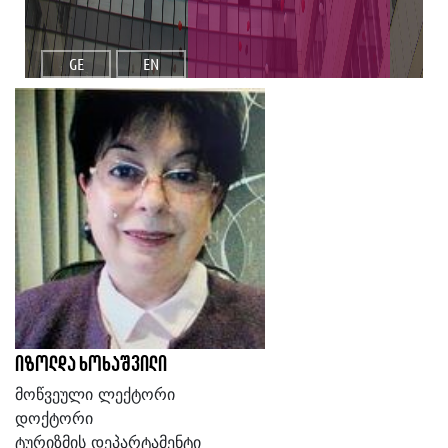
GE
EN
იზოლდა ხოხაშვილი
მოწვეული ლექტორი
დოქტორი
ტურიზმის დეპარტამენტი