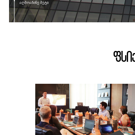
აღმოაჩინე მეტი
ფსი