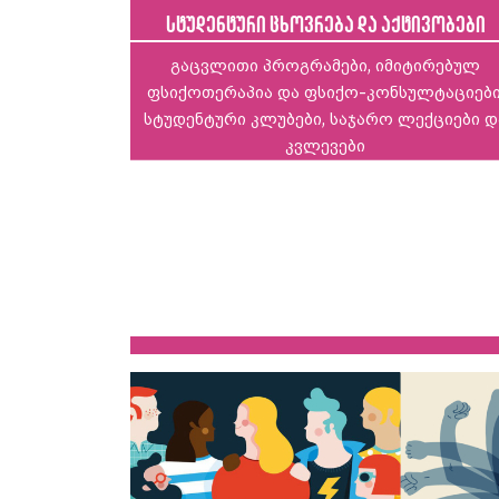
სტუდენტური ცხოვრება და აქტივობები
გაცვლითი პროგრამები, იმიტირებულ
ფსიქოთერაპია და ფსიქო-კონსულტაციები
სტუდენტური კლუბები, საჯარო ლექციები დ
კვლევები