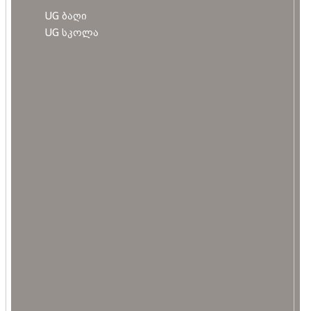
UG ბაღი
UG სკოლა