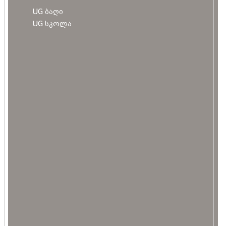
UG ბაღი
UG სკოლა