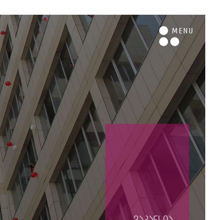
M
ENU