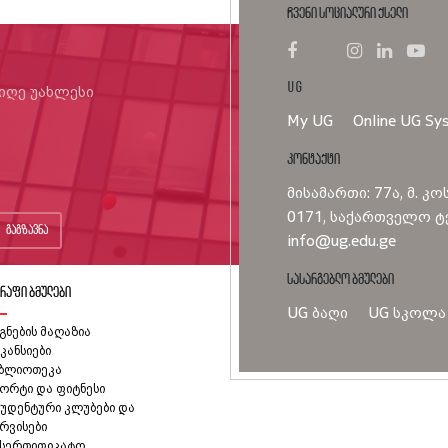
ჩვენი სოციალური ქსელი
UG
იიღე უახლესი
My UG
Online UG Sy
კონტაქტი
მისამართი: 77ა, მ. კო
0171, საქართველო ტე
გაგზავნა
info@ug.edu.ge
სასარგებლო ბმულები
რაფი ბმულები
UG ბაღი
UG სკოლა
გნების მაღაზია
კანსიები
იბლიოთეკა
ორტი და ფიტნესი
უდენტური კლუბები და
რვისები
ასერთიფიკატო