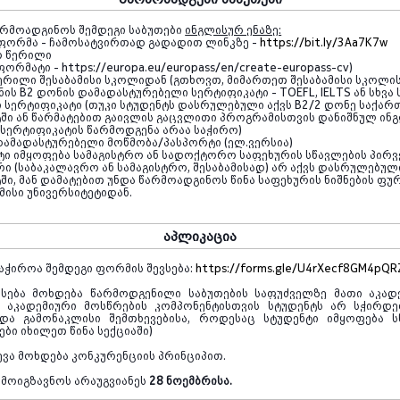
არმოადგინოს შემდეგი საბუთები
ინგლისურ ენაზე:
ფორმა - ჩამოსატვირთად გადადით ლინკზე -
https://bit.ly/3Aa7K7w
ო წერილი
ფორმატი
- https://europa.eu/europass/en/create-europass-cv)
ერილი შესაბამისი სკოლიდან (გთხოვთ, მიმართეთ შესაბამისი სკოლის
ნის
B2
დონის დამადასტურებელი სერტიფიკატი -
TOEFL, IELTS
ან სხვ
 სერტიფიკატი (თუკი სტუდენტს დასრულებული აქვს
B2/2
დონე საქარ
ტში ან წარმატებით გაივლის გაცვლითი პროგრამისთვის დანიშნულ ინ
 სერტიფიკატის წარმოდგენა არაა საჭირო)
დამადასტურებელი მოწმობა/პასპორტი (
ელ.ვერსია
)
ტი იმყოფება სამაგისტრო ან სადოქტორო საფეხურის სწავლების პირვ
რი (საბაკალავრო ან სამაგისტრო, შესაბამისად) არ აქვს დასრულებ
ში, მან დამატებით უნდა წარმოადგინოს წინა საფეხურის ნიშნების ფ
ამისი უნივერსიტეტიდან.
აპლიკაცია
აჭიროა შემდეგი ფორმის შევსება:
https://forms.gle/U4rXecf8GM4pQR
ასება მოხდება წარმოდგენილი საბუთების საფუძველზე მათი აკად
. აკადემიური მოსწრების კომპონენტისთვის სტუდენტს არ სჭირდე
და გამონაკლისი შემთხევებისა, როდესაც სტუდენტი იმყოფება 
ბი იხილეთ წინა სექციაში)
ევა მოხდება კონკურენციის პრინციპით.
ამოიგზავნოს არაუგვიანეს
28 ნოემბრისა.