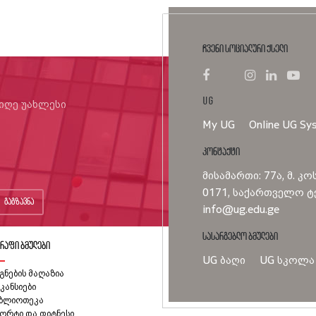
ჩვენი სოციალური ქსელი
UG
იიღე უახლესი
My UG
Online UG Sy
კონტაქტი
მისამართი: 77ა, მ. კო
0171, საქართველო ტე
გაგზავნა
info@ug.edu.ge
სასარგებლო ბმულები
რაფი ბმულები
UG ბაღი
UG სკოლა
გნების მაღაზია
კანსიები
იბლიოთეკა
ორტი და ფიტნესი