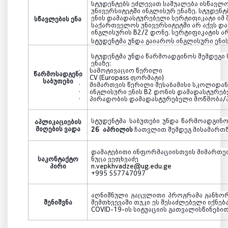
სტუდენტებს ეძლევათ საშუალება ისწავლ
უნივერსიტეტში ინგლისურ ენაზე. სტუდენ
ენის დამადასტურებელი სერტიფიკატი იმ შ
სწავლების ენა
საქართველოს უნივერსიტეტში არ აქვს 
ინგლისურის
B2/2
დონე. სერტიფიკატის არ
სტუდენტმა უნდა გაიაროს ინგლისური ენი
სტუდენტმა უნდა წარმოადგინოს შემდეგი 
ენაზე:
·
სამოტივაციო წერილი
წარმოსადგენი
·
CV (Europass
ფორმატი)
საბუთები
·
მიმართვის წერილი შესაბამისი სკოლიდა
·
ინგლისური ენის
B2
დონის დამადასტურებ
·
პირადობის დამადასტურებელი მოწმობა/პ
სტუდენტმა საბუთები უნდა წარმოადგინ
აპლიკაციების
მიღების ვადა
2
6
აპრილის
ჩათვლით შემდეგ მისამართზ
დამატებითი ინფორმაციისთვის მიმართე
საკონტაქტო
ნუცა ვეფხვაძე
პირი
n.vepkhvadze@ug.edu.ge
+995 557747097
აღნიშნულ
ი
გაცვლით
ი პროგრამა განხ
შენიშვნა
შემთხვევაში თუკი ეს შესაძლებელი იქნე
COVID-19
-ის სიტუაციის გათვალისწინებით