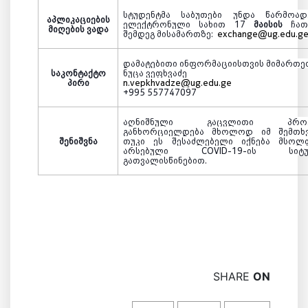
სტუდენტმა საბუთები უნდა წარმოად
აპლიკაციების
ელექტრონული სახით
17
მაისის
ჩა
მიღების ვადა
შემდეგ მისამართზე:
exchange@ug.edu.g
დამატებითი ინფორმაციისთვის მიმართე
საკონტაქტო
ნუცა ვეფხვაძე
პირი
n.vepkhvadze@ug.edu.ge
+995 557747097
აღნიშნულ
ი
გაცვლით
ი პროგ
განხორციელდება მხოლოდ იმ შემთხვ
შენიშვნა
თუკი ეს შესაძლებელი იქნება მსოლ
არსებული
COVID-19
-ის სიტუა
გათვალისწინებით.
SHARE
ON