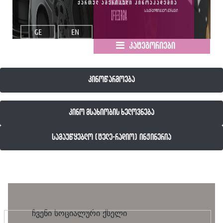
ქართულ ამერიკული კინოაკადემია
სასერტიფიკატო კურსები
GE
EN
კატეგორიები
კინოწარმოება
კინო მსახიობის ხელოვნება
სამაუწყებლო (ტელე-რადიო) ინჟინერია
ჩვენი სოციალური ქსელი