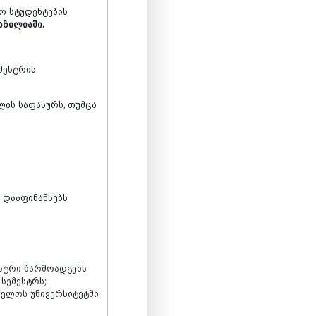
სო
სტუდენტების
აზილიაში.
მესტრის
ლის
საფასურს
,
თუმცა
დ
დააფინანსებს
სტრი
წარმოადგენს
სემესტრს
;
ველოს
უნივერსიტეტში