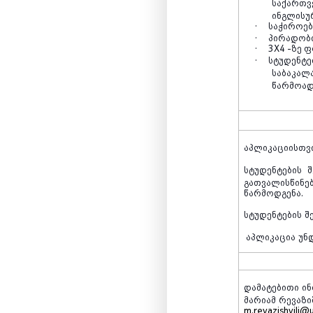
საქართ
ინგლისუ
·
საჭიროებ
·
პირადობ
·
3
X4
-ზე 
·
სტუდენტე
საბაკალ
წარმოად
აპლიკაციისთვ
სტუდენტების
შ
გათვალისწინე
წარმოდგენა.
სტუდენტების
შ
აპლიკაცია
უნ
დამატებითი
ი
მარიამ
რევაზი
m.revazishvili@