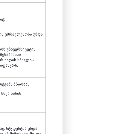
აქ
:
ის
უმრავლესობა
უნდა
ლოს
უნივერსიტეტის
შესაბამისი
არ
იხდის
სწავლის
საფასურს
.
თქვამს მზაობას
ი
სხვა
სახის
ზე
.
სტუდენტმა
უნდა
ტი
იმ
შემთხვევაში
,
თუ