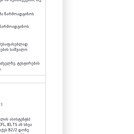
ნტმა წარმოადგინოს
ა წარმოადგინოს
შესაფასებლად
ნების
საშუალო
უძველზე
.
ტესტირების
ე
.
w
)
ოლის
ასისტენტს
)
EFL, IELTS
ან
სხვა
აქვს
B2/2
დონე