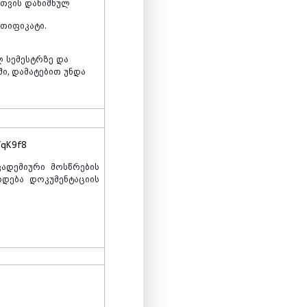
თვის
დანიშნულ
რთიფიკატი.
ლ
სემესტრზე
და
ში
,
დამატებით
უნდა
YqK9f8
კადემიური
მოსწრების
რდება
დოკუმენტაციის