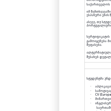
საქართველოს
იმ შემთხვევაშ
ესპანური ენის
ასევე, თუ სტუ
პორტუგალიური
სერტიფიკატის
გამოიყენება
მ
შეფასება
.
ალტერნატიულ
შესახებ
დეტალ
სტუდენტმა
უნდ
·
აპლიკაცი
·
სამოტივ
·
CV (Europ
·
მიმართვი
·
ინგლისუ
საერთა