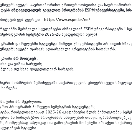
უნივერსიტეტის
საერთაშორისო
ურთიერთობებისა
და
საერთაშორი
ადებს
ინდივიდუალურ
გაცვლით
პროგრამას
ESPM უნივერსიტეტში
,
ბრ
რსიტეტის
ვებ
-
გვერდი -
https://www.espm.br/en/
რგლებში
შერჩეული
სტუდენტები
ისწავლიან
ESPM უნივერსიტეტში
1
სე
(
შემოდგომის ს
ემესტრი
2025-26
აკადემიური
წელი
)
გრამის
ფარგლებში
სტუდენტი
მიმღებ
უნივერსიტეტში
არ
იხდის
სწავ
უნივერსიტეტში
ფარავს
აღიარებული
კრედიტების
საფასურს
.
გრამა
არ
მოიცავს
:
ისა
და
ვიზის
ხარჯებს;
ებლისა
თუ
სხვა
ყოველდღიურ
ხარჯებს.
მიური
მოსწრების
შემთხვევაში
საქართველოს
უნივერსიტეტი
სრულა
ს
ხარჯებს
.
ემოტანა
არ
შეუძლიათ
:
ავრო
პროგრამის
პირველი
სემესტრის
სტუდენტებს
;
ტებს
,
რომელთათვისაც
2025-26
აკადემიური
წლის
შემოდგომის
სემე
ავრო
ან
სამაგისტრო
პროგრამის
სწავლების
ბოლო
,
დამამთავრებელ
ბს
,
რომლებსაც
აპლიკაციის
გამოგზავნის
მომენტში
არ
აქვთ
საქართ
სტუდენტის
სტატუსი
.