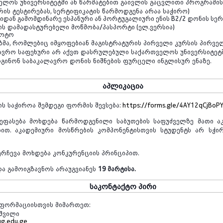
ველოს
უნივერსიტეტში
ან
წარმატებით
გაივლის
გაცვლითი
პროგრამის
რის
ტესტირებას
,
სერტიფიკატის
წარმოდგენა
არაა
საჭირო
)
იდან გამომდინარე ესპანური ან პორტუგალიური ენის B2/2 დონის სე
ის
დამადასტურებელი
მოწმობა
/
პასპორტი
(
ელ
.
ვერსია
)
ფოტო
ბმა
,
რომლებიც
იმყოფებიან
მაგისტრატურის
პირველი
კურსის
პირვე
ავრო
საფეხური
არ
აქვთ
დასრულებული
საქართველოს
უნივერსიტეტ
გინონ
საბაკალავრო
დონის
ნიშნების
ფურცელი
ინგლისურ
ენაზე
.
აპლიკაცია
ის
საჭიროა
შემდეგი
ფორმის
შევსება
:
https://forms.gle/4AY12qCjBoP
ეფასება
მოხდება
წარმოდგენილი
საბუთების
საფუძველზე
მათი
ა
ბით
.
აკადემიური
მოსწრების
კომპონენტისთვის
სტუდენტს
არ
სჭი
ერჩევა
მოხდება
კონკურენციის
პრინციპით
.
და
გამოიგზავნოს
არაუგვიანეს
19 მარტისა.
საკონტაქტო
პირი
ნფორმაციისთვის
მიმართეთ
:
შვილი
ug.edu.ge