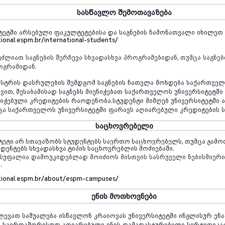
სასწავლო
შემოთავაზება
ტეტში
არსებული
ფაკულტეტებისა
და
საგნების
ჩამონათვალი
იხილეთ
tional.espm.br/international-students/
უძლიათ
საგნების
შერჩევა
სხვადასხვა
პროგრამებიდან
,
თუმცა
საგნებ
ოგრამიდან
.
ესტრის
დასრულების
შემდგომ
საგნების
ჩათვლა
მოხდება
საქართვე
დვით
,
შესაბამისად
საგნებს
მიენიჭებათ
საქართველოს
უნივერსიტეტში
ნიჭებული
კრედიტების
რაოდენობა
.
სტუდენტი
მიმღებ
უნივერსიტეტში
ცა
საქართველოს
უნივერსიტეტში
ფარავს
აღიარებული
კრედიტების
საცხოვრებელი
ტეტი არ სთავაზობს სტუდენტებს საერთო საცხოვრებელს, თუმცა გამო
დენტებს სხვადასხვა ტიპის საცხოვრებლის მოძიებაში.
ისუფალია
დამოუკიდებლად
მოიძიოს
მისთვის
სასრუველი
ნებისმიერ
ი
.
ational.espm.br/about/espm-campuses/
ენის
მოთხოვნები
ლევათ
საშუალება
ისწავლონ
კრაიოვას
უნივერსიტეტში
ინგლისურ
ენა
ს
საერთაშორისოდ
აღიარებული
ენის
დამადასტურებელი
სერტიფიკა