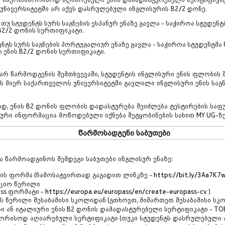
უნივერსიტეტში
არ
აქვს
დასრულებული
ინგლისურის
B2/2
დონე.
ი თუ სტუდენტს სურს საგნების ესპანურ ენაზე გავლა - საჭიროა სტუდე
B2/2
დონის სერთიფიკატი.
დენტს სურს საგნების პორტუგალიურ ენაზე გავლა - საჭიროა სტუდენტმ
 ენის
B2/2
დონის სერთიფიკატი.
არ
წარმოდგენის
შემთხვევაში
,
სტუდენტის
ინგლისური
ენის
ფლობის
ის
მიერ
საქართველოს
უნივერსიტეტში
გავლილი
ინგლისური
ენის
საგ
ად
,
ენის
B2
დონის
ფლობის
დადასტურება
შეიძლება
ტესტირების
საფ
ური
ინფორმაცია
მოწოდებული
იქნება
შეტყობინების
სახით
MY UG
-
ზ
წარმოსადგენი
საბუთები
ა
წარმოადგინოს
შემდეგი
საბუთები
ინგლისურ
ენაზე
:
ის
ფორმა
(
ჩამოსატვირთად
გაგადით
ლინკზე
-
https://bit.ly/3Aa7K7
აციო
წერილი
ass
ფორმატი
-
https://europa.eu/europass/en/create-europass-cv
)
ს
წერილი
შესაბამისი
სკოლიდან
(
გთხოვთ
,
მიმართეთ
შესაბამისი
სკ
რი
ან
იტალიური
ენის
B2
დონის
დამადასტურებელი
სერტიფიკატი
- TO
შორისოდ
აღიარებული
სერტიფიკატი
(
თუკი
სტუდენტს
დასრულებული