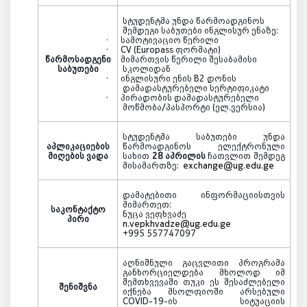
სტუდენტმა უნდა წარმოადგინოს
შემდეგი საბუთები ინგლისურ ენაზე:
·
სამოტივაციო წერილი
·
CV (Europass
ფორმატი)
წარმოსადგენი
·
მიმართვის წერილი შესაბამისი
საბუთები
სკოლიდან
·
ინგლისური ენის
B2
დონის
დამადასტურებელი სერტიფიკატი
·
პირადობის დამადასტურებელი
მოწმობა/პასპორტი (
ელ.ვერსია
)
სტუდენტმა საბუთები უნდა
აპლიკაციების
წარმოადგინოს ელექტრონული
მიღების ვადა
სახით
28 აპრილის
ჩათვლით შემდეგ
მისამართზე:
exchange@ug.edu.ge
დამატებითი ინფორმაციისთვის
მიმართეთ:
საკონტაქტო
ნუცა ვეფხვაძე
პირი
n.vepkhvadze@ug.edu.ge
+995 557747097
აღნიშნულ
ი
გაცვლით
ი პროგრამა
განხორციელდება მხოლოდ იმ
შემთხვევაში თუკი ეს შესაძლებელი
შენიშვნა
იქნება მსოლფიოში არსებული
COVID-19
-ის სიტუაციის