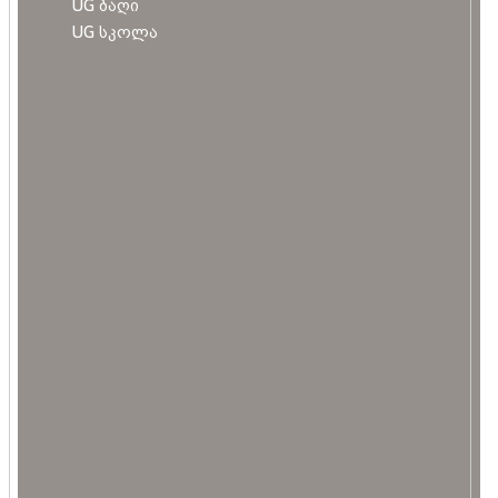
UG ბაღი
UG სკოლა