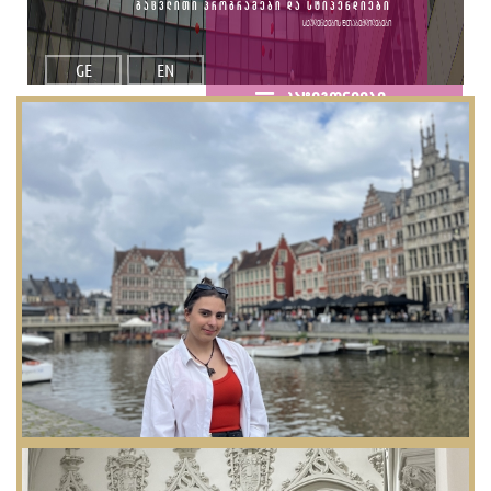
გაცვლითი პროგრამები და სტიპენდიები
სტუდენტების შთაბეჭდილებები
GE
EN
კატეგორიები