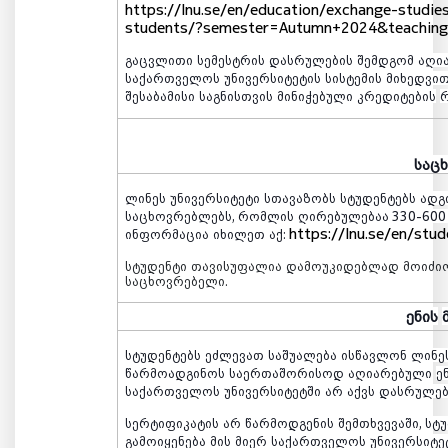
https://lnu.se/en/education/exchange-stud
students/?semester=Autumn+2024&teaching
გაცვლითი
სემესტრის
დასრულების
შემდგომ
აღი
საქართველოს
უნივერსიტეტის
სისტემის
მიხედვი
შესაბამისი
საგნისთვის
მინიჭებული
კრედიტების
საც
ლინეს
უნივერსიტეტი
სთავაზობს
სტუდენტებს
ადგ
საცხოვრებლებს
,
რომლის
ღირებულებაა
330-60
https://lnu.se/en/st
ინფორმაცია
იხილეთ
აქ
:
სტუდენტი
თავისუფალია
დამოუკიდებლად
მოიძი
საცხოვრებელი
.
ენის
სტუდენტებს
ეძლევათ
საშუალება
ისწავლონ
ლინე
წარმოადგინოს
საერთაშორისოდ
აღიარებული
ე
საქართველოს
უნივერსიტეტში
არ
აქვს
დასრულე
სერტიფიკატის
არ
წარმოდგენის
შემთხვევაში
,
სტ
გამოიყენება
მის
მიერ
საქართველოს
უნივერსიტე