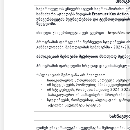
პროგრ
საქართველოს
უნივერსიტეტის
საერთაშორისო
უ
სამსახური
აცხადებს მიღებას
Erasmus+ Key Acti
უნივერსიტეტის
მეცნიერებისა
და
ტექნოლოგიები
შვედეთში
.
იხილეთ
უნივერსიტეტის
ვებ
-
გვერდი
-
https://lnu.s
პროგრამის
ფარგლებში
შერჩეული
სტუდენტ
ები
ი
განმავლობაში
,
შემოდგომის
სემესტრში
- 2024-2
აპლიკაციის
შემოტანა
შეუძლიათ
მხოლოდ
მეცნი
პროგრამის ფარგლებში სრულად დაფინანსებული 
*
აპლიკაციის შემოტანა
არ
შეუძლიათ
·
საბაკალავრო
პროგრამის
პირველი
სემესტ
·
იმ სტუდენტებს, რომლებიც არ მიეკუთვნებია
·
იმ
სტუდენტებს
,
რომელთათვისაც
202
4
-202
საბაკალავრო
ან
სამაგისტრო
პროგრამის
ს
·
სტუდენტებს
,
რომლებსაც
აპლიკაციის
გამოგ
აქტიური
სტუდენტის
სტატუსი
.
სასწავლ
ლინეს
უნივერსიტეტში
სტუდენტებს
შემოდგომის
ს