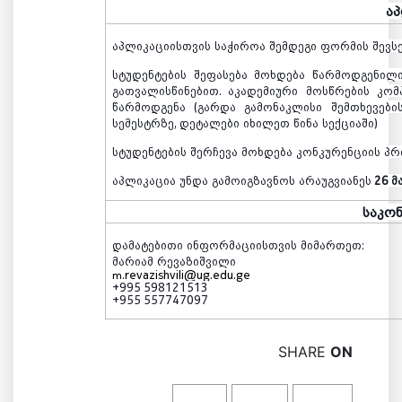
ა
აპლიკაციისთვის
საჭიროა
შემდეგი
ფორმის
შევს
სტუდენტების
შეფასება
მოხდება
წარმოდგენილ
გათვალისწინებით
.
აკადემიური
მოსწრების
კომ
წარმოდგენა
(
გარდა
გამონაკლისი
შემთხევები
სემესტრზე
,
დეტალები
იხილეთ
წინა
სექციაში
)
სტუდენტების
შერჩევა
მოხდება
კონკურენციის
პრ
აპლიკაცია
უნდა
გამოიგზავნოს
არაუგვიანეს
26 მ
საკო
დამატებითი
ინფორმაციისთვის
მიმართეთ
:
მარიამ
რევაზიშვილი
.revazishvili@ug.edu.ge
m
+995 598121513
+955 557747097
SHARE
ON