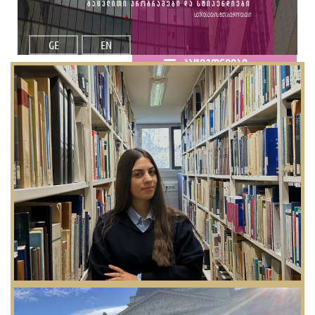
გაცვლითი პროგრამები და სტიპენდიები
სტუდენტების შთაბეჭდილებები
GE
EN
კატეგორიები