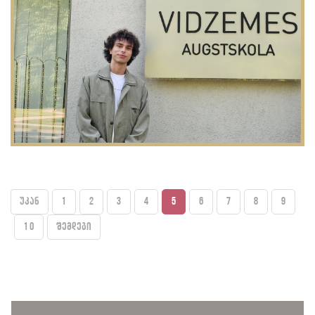
უკან
1
2
3
4
5
6
7
8
9
10
შემდეგი