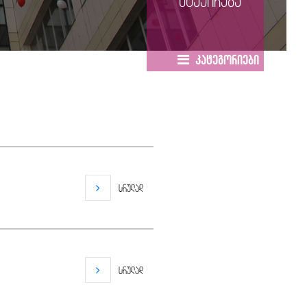
სტაჟირება
კატეგორიები
სრულად
სრულად