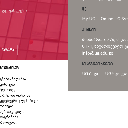
UG
იიღე უახლესი
My UG
Online UG Sy
კონტაქტი
მისამართი: 77ა, მ. კო
0171, საქართველო ტე
გაგზავნა
info@ug.edu.ge
სასარგებლო ბმულები
რაფი ბმულები
UG ბაღი
UG სკოლა
გნების მაღაზია
კანსიები
იბლიოთეკა
ორტი და ფიტნესი
უდენტური კლუბები და
რვისები
ასერთიფიკატო
როგრამები
იალოგოსი