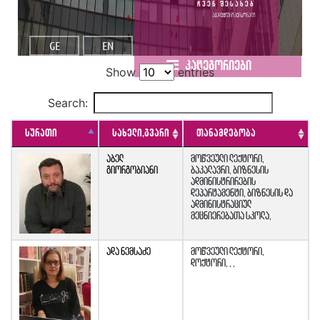
ჩვენ შესახებ
აკადემიური პერსონალი
GE
EN
კატეგორიები
Show
entries
Search:
სურათი
სახელი,გვარი
თანამდებობა
აბელ
მოწვეული ლექტორი,
გიორგობიანი
ბაკალავრი, ბიზნესის
ადმინისტრირების
დეპარტამენტი, ბიზნესის და
ადმინისტრაციულ
მეცნიერებათა სკოლა,
ადა ნემსაძე
მოწვეული ლექტორი,
დოქტორი, , ,